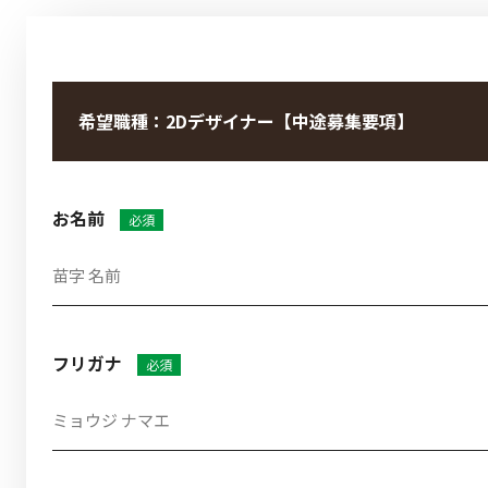
希望職種：2Dデザイナー
【中途募集要項】
お名前
必須
フリガナ
必須